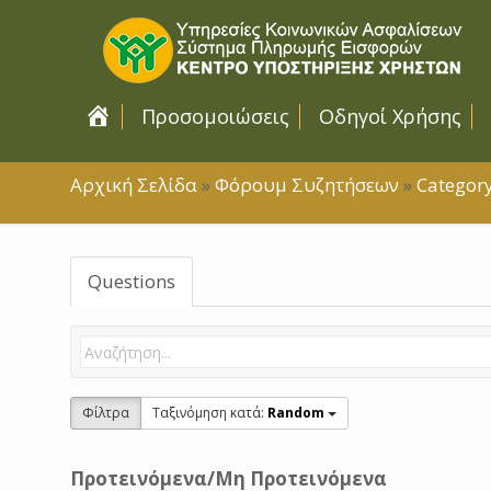
Αρχική Σελίδα
Προσομοιώσεις
Οδηγοί Χρήσης
Αρχική Σελίδα
»
Φόρουμ Συζητήσεων
»
Categor
Questions
Φίλτρα
Tαξινόμηση κατά:
Random
Προτεινόμενα/Μη Προτεινόμενα