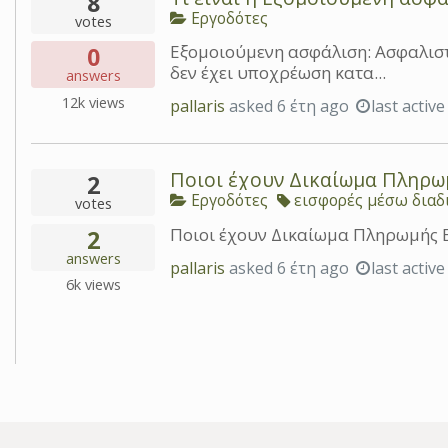
8
Εργοδότες
votes
Εξομοιούμενη ασφάλιση: Ασφαλιστέ
0
δεν έχει υποχρέωση κατα...
answers
12k
views
pallaris
asked
6 έτη ago
last activ
Ποιοι έχουν Δικαίωμα Πληρω
2
Εργοδότες
εισφορές μέσω διαδ
votes
Ποιοι έχουν Δικαίωμα Πληρωμής 
2
answers
pallaris
asked
6 έτη ago
last activ
6k
views