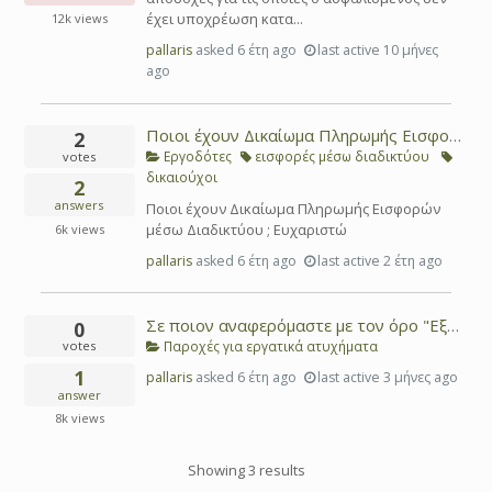
έχει υποχρέωση κατα...
12k
views
pallaris
asked
6 έτη ago
last active 10 μήνες
ago
Ποιοι έχουν Δικαίωμα Πληρωμής Εισφορών μέσω Διαδικτύου ;
2
Εργοδότες
εισφορές μέσω διαδικτύου
votes
δικαιούχοι
2
answers
Ποιοι έχουν Δικαίωμα Πληρωμής Εισφορών
μέσω Διαδικτύου ; Ευχαριστώ
6k
views
pallaris
asked
6 έτη ago
last active 2 έτη ago
Σε ποιον αναφερόμαστε με τον όρο "Εξαρτώμενος ασφαλισμενος" ;
0
Παροχές για εργατικά ατυχήματα
votes
1
pallaris
asked
6 έτη ago
last active 3 μήνες ago
answer
8k
views
Showing 3 results