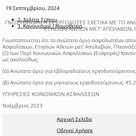
19 Σεπτεμβρίου, 2024
2. Δελτία Τύπου
ΓΝΩΣΤΟΠΟΙΗΣΗ ΣΕ ΕΡΓΟΔΟΤΕΣ ΣΧΕΤΙΚΑ ΜΕ ΤΟ ΑΝ
3. Κανονισμοί / Νομοθεσία
ΕΤΗΣΙΩΝ ΑΔΕΙΩΝ ΜΕΤ’ ΑΠΟΛΑΒΩΝ,
Γνωστοποιείται ότι το ανώτατο όριο ασφαλιστέων απ
Ασφαλίσεων, Ετησίων Αδειών μετ’ Απολαβών, Πλεονάζο
(2) των Περί Κοινωνικών Ασφαλίσεων (Εισφορές) Κανον
ως ακολούθως:
(α) Ανώτατο όριο για εβδομαδιαίους εργοδοτούμενους
(β) Ανώτατο όριο για μηνιαίους εργοδοτούμενους: €5.
ΥΠΗΡΕΣΙΕΣ ΚΟΙΝΩΝΙΚΩΝ ΑΣΦΑΛΙΣΕΩΝ
Νοέμβριος 2023
Αρχική Σελίδα
Οδηγοί Χρήσης