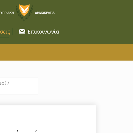
σεις
Επικοινωνία
οί /