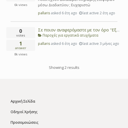
μέσω Διαδικτύου ; Ευχαριστώ
6k
views
pallaris
asked
6 έτη ago
last active 2 έτη ago
Σε ποιον αναφερόμαστε με τον όρο "Εξαρτώμενος ασφαλισμενος" ;
0
Παροχές για εργατικά ατυχήματα
votes
1
pallaris
asked
6 έτη ago
last active 3 μήνες ago
answer
8k
views
Showing 2 results
Αρχική Σελίδα
Οδηγοί Χρήσης
Προσομοιώσεις